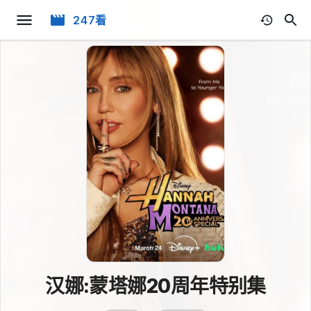
247看
汉娜:蒙塔娜20周年特别集