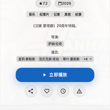
7.2
2026
音乐
纪录片
记录
其他
纪录
《汉娜·蒙塔娜》20周年特辑。
导演
:
萨姆·伦奇
演员
:
麦莉·赛勒斯
亚历克斯·库珀
蒂什·塞勒斯
+6
立即播放