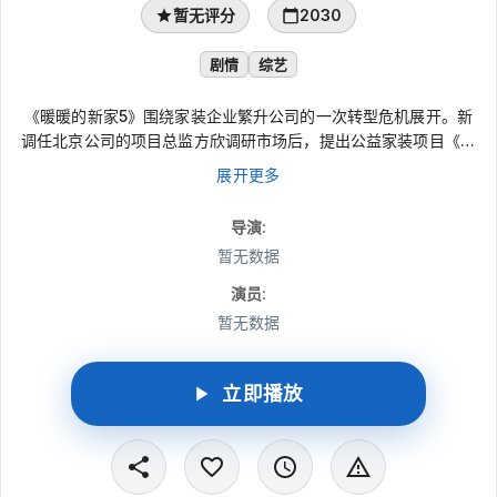
暂无评分
2030
剧情
综艺
《暖暖的新家5》围绕家装企业繁升公司的一次转型危机展开。新
调任北京公司的项目总监方欣调研市场后，提出公益家装项目《暖
暖的家》。总经理杨瑞敏牵线魏名工作室合作，却让方欣与前夫、
展开更多
首席设计师魏艾再度共事。两人在为不同家庭改造空间时，看见北
漂生活压力、家庭矛盾与老年婚姻难题，也在磨合中反省旧日关
导演
:
系，重新理解包容与陪伴。
暂无数据
演员
:
暂无数据
立即播放