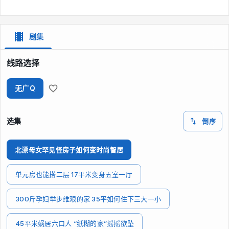
剧集
线路选择
无广Q
选集
倒序
北漂母女罕见怪房子如何变时尚智居
单元房也能搭二层 17平米变身五室一厅
300斤孕妇举步维艰的家 35平如何住下三大一小
45平米蜗居六口人 “纸糊的家”摇摇欲坠