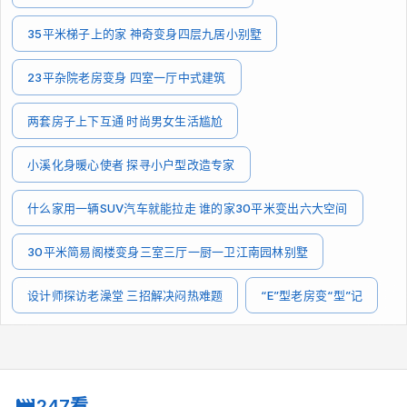
35平米梯子上的家 神奇变身四层九居小别墅
23平杂院老房变身 四室一厅中式建筑
两套房子上下互通 时尚男女生活尴尬
小溪化身暖心使者 探寻小户型改造专家
什么家用一辆SUV汽车就能拉走 谁的家30平米变出六大空间
30平米简易阁楼变身三室三厅一厨一卫江南园林别墅
设计师探访老澡堂 三招解决闷热难题
“E”型老房变“型”记
247看