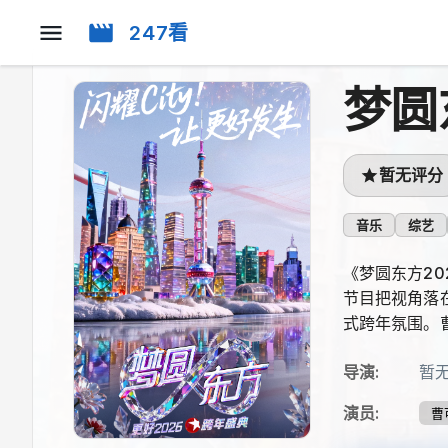
247看
梦圆
暂无评分
音乐
综艺
《梦圆东方20
节目把视角落
式跨年氛围。曹
导演
:
暂
演员
:
曹