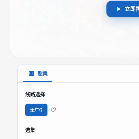
立即
剧集
线路选择
无广Q
选集