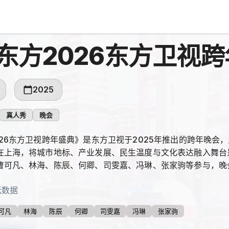
东方2026东方卫视
2025
真人秀
晚会
26东方卫视跨年盛典》是东方卫视于2025年推出的跨年晚会，主
在上海，将城市地标、产业发展、民生温度与文化表达融入舞台
可凡、林海、陈辰、何卿、司雯嘉、冯琳、张家驹等参与，晚会于20
无数据
可凡
林海
陈辰
何卿
司雯嘉
冯琳
张家驹