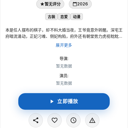
暂无评分
2026
古装
恋爱
动漫
本是任人摆布的棋子，却不料大婚当夜，王爷竟意外转醒。深宅王
府暗流涌动，正妃刁难、侧妃构陷，府外还有朝堂势力虎视眈眈。
她藏起锋芒，步步为营，凭一身聪慧化解重重危机，不仅护住自身
展开更多
周全，更在相处中与冷面王爷渐生情愫。从任人欺凌的庶女，到执
掌王府的主母，她以柔克刚，逆命翻盘，终在这深宅大院中，活成
导演
:
了自己的万丈光芒。
暂无数据
演员
:
暂无数据
立即播放