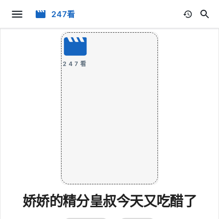
247看
247看
娇娇的精分皇叔今天又吃醋了