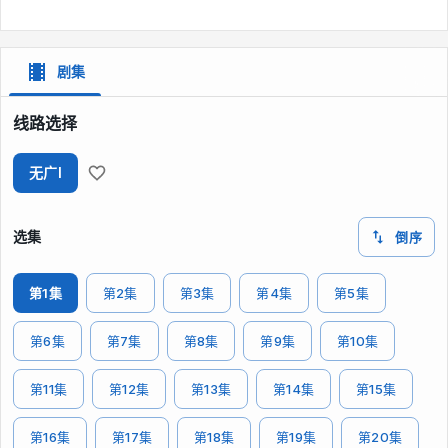
剧集
线路选择
无广I
选集
倒序
第1集
第2集
第3集
第4集
第5集
第6集
第7集
第8集
第9集
第10集
第11集
第12集
第13集
第14集
第15集
第16集
第17集
第18集
第19集
第20集