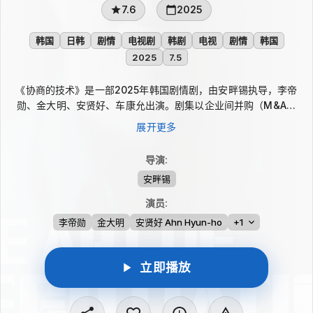
7.6
2025
韩国
日韩
剧情
电视剧
韩剧
电视
剧情
韩国
2025
7.5
《协商的技术》是一部2025年韩国剧情剧，由安畔锡执导，李帝
勋、金大明、安贤好、车康允出演。剧集以企业间并购（M&A）
为叙事核心，聚焦商业谈判中信息、利益与判断的反复权衡。李帝
展开更多
勋在剧中饰演并购专家，通过这一角色的视角，展现并购项目推进
时的专业较量与职场博弈。
导演
:
安畔锡
演员
:
李帝勋
金大明
安贤好 Ahn Hyun-ho
+1
立即播放