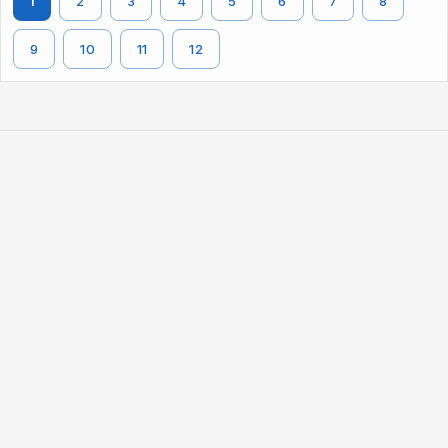
1
2
3
4
5
6
7
8
9
10
11
12
247看
您的一站式流媒体平台，提供电影、电视剧、动漫等内容。
随时随地，想看就看。
快速链接
首页
浏览
网站地图
法律