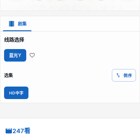
剧集
线路选择
蓝光Y
选集
倒序
HD中字
247看