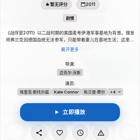
暂无评分
2011
剧情
《战俘营2011》以二战时期的美国麦考伊港军事基地为背景。理发
师弗兰克因德国血统无法参军，只能带着妻儿在基地生活；这里同
时关押着日本与德国战俘，营内往来使日常充满微妙张力。年幼女
展开更多
儿与战俘建立友谊，让弗兰克心情复杂，而一名越狱的党卫军闯入
家中、威胁妻子的安全，也将这家人的平静彻底打破。
导演
:
迈克尔·沃斯
演员
:
埃里克·斯托尔兹
Kate Connor
布兰登·费尔
+4
立即播放