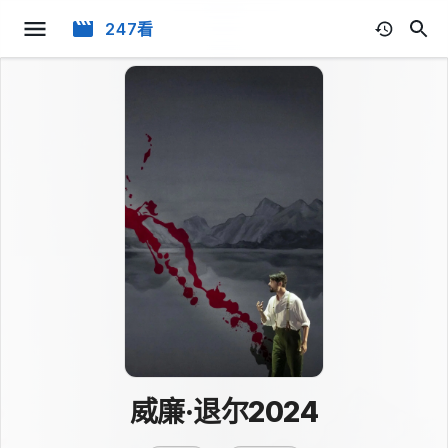
247看
威廉·退尔2024