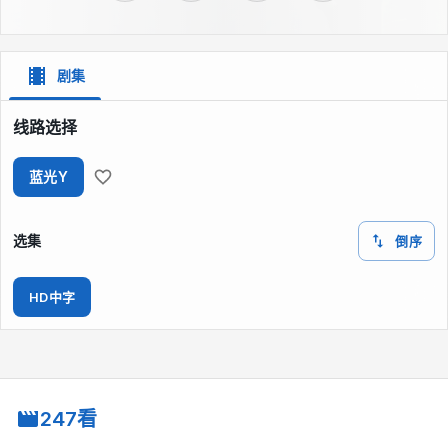
剧集
线路选择
蓝光Y
选集
倒序
HD中字
247看