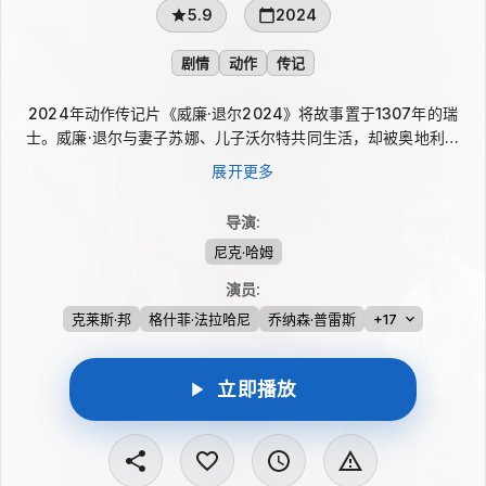
5.9
2024
剧情
动作
传记
2024年动作传记片《威廉·退尔2024》将故事置于1307年的瑞
士。威廉·退尔与妻子苏娜、儿子沃尔特共同生活，却被奥地利占
领者的压迫卷入风暴。邻村遭袭后，农夫鲍姆加滕因妻子被州长沃
展开更多
尔夫肖特残害而复仇杀人，被迫逃亡。退尔虽曾发誓远离暴力，仍
出手相助，并与旧友斯陶夫哈赫意识到，暴行已到必须制止的时
导演
:
刻。
尼克·哈姆
演员
:
克莱斯·邦
格什菲·法拉哈尼
乔纳森·普雷斯
+17
立即播放