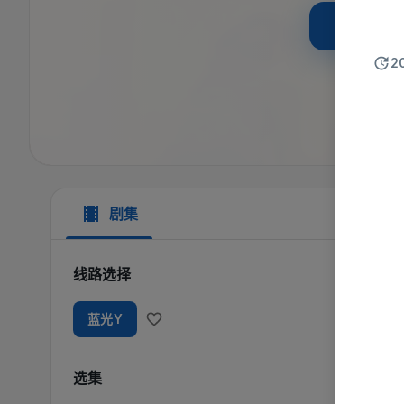
立即
2
剧集
线路选择
蓝光Y
选集