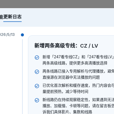
更新日志
能
托尼
026/5/13
2024
新增两条高级专线：CZ / LV
新增「247看专线CZ」和「247看专线LV
两条高级线路，提供更多高清播放选择
托尼·格林长期被临床抑郁和酒瘾困住，十八年前一场入室抢劫夺
两条线路已接入专用解析与代理播放，避
士为拉他回到生活，劝他接手林肯社区大学女子篮球队。试训当天
直接源在浏览器中无法播放的问题
锐却拥有惊人的跳投天赋。两人从冲突到彼此影响，托尼也在执
已优化首次解析和缓存速度，热门内容会
量提前预热，减少等待时间
文·马格伍德·古德森
新线路仍在持续观察稳定性，如果遇到无
蒂芬·毕晓普
拉奎尔·贾斯蒂斯
乔希·文图拉
播放、加载慢、卡顿等问题，请在留言板
诉我们具体影片、集数和线路