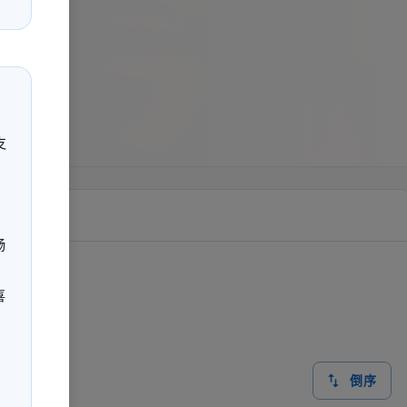
支
畅
喜
倒序