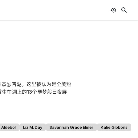
州杰瑟普湖。这里被认为是全美短
发生在湖上的13个噩梦般日夜展
a Aldebol
Liz M. Day
Savannah Grace Elmer
Katie Gibbons