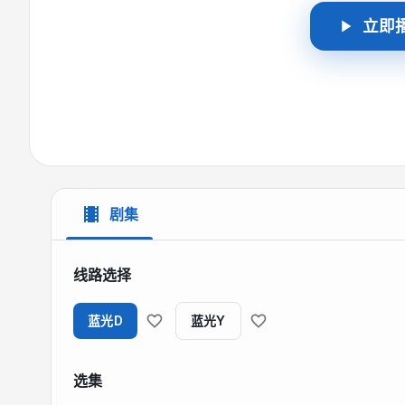
立即
剧集
线路选择
蓝光D
蓝光Y
选集