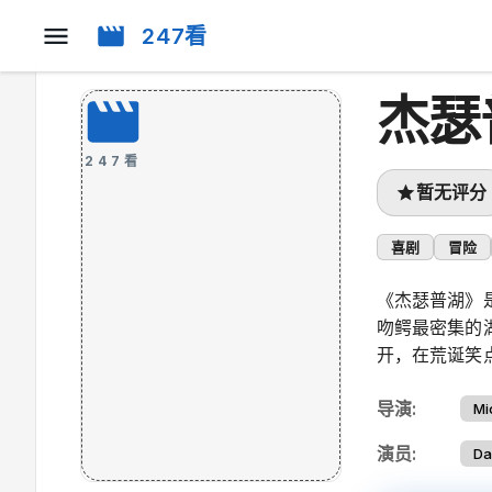
247看
杰瑟
247看
暂无评分
喜剧
冒险
《杰瑟普湖》
吻鳄最密集的
开，在荒诞笑
导演
:
Mi
演员
:
Da