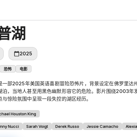
普湖
2025
恐怖
电影
是一部2025年美国英语喜剧冒险恐怖片，背景设定在佛罗里达
湖泊，当地人甚至用黑色幽默形容它的危险。影片围绕2003年
点与惊险氛围中呈现一段失控的湖区经历。
chael Houston King
nny Nucci
Sarah Voigt
Derek Russo
Jessie Camacho
Alexi