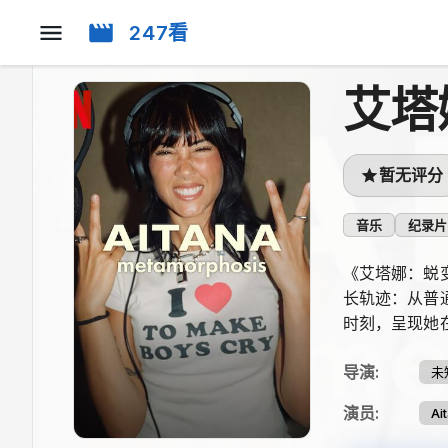
247看
艾塔
暂无评分
音乐
纪录片
《艾塔娜：蜕
长轨迹：从普
时刻，呈现她
导演
:
未
演员
:
Ai