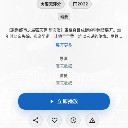
暂无评分
2022
动漫
《逍遥都市之最强天尊·动态漫》围绕身世成谜的李尚贤展开。幼
年时父亲失踪、母亲早逝，让他早早背上难以言说的使命。尽管如
此，他心底仍向往普通人的安稳日子，于是选择在繁华都市中隐去
展开更多
姓名，漂泊辗转、居无定所。一次偶然事件却打破了这份伪装，也
让隐藏在暗处的神秘群体逐渐浮出水面。平静生活与沉重使命的拉
导演
:
扯，成为故事推进的核心线索。
暂无数据
演员
:
暂无数据
立即播放