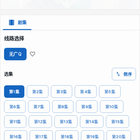
剧集
线路选择
无广Q
选集
倒序
第1集
第2集
第3集
第4集
第5集
第6集
第7集
第8集
第9集
第10集
第11集
第12集
第13集
第14集
第15集
第16集
第17集
第18集
第19集
第20集