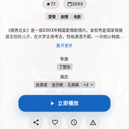
7.1
2003
爱情
剧情
电影
《南男北女》是一部2003年韩国爱情剧情片。金哲秀是国家情报
部主任的儿子，在大学主修考古，性格潇洒不羁。一次他以韩国代
表身份加入赴中国吉林的考古发掘团，遇见来自朝鲜的代表英姬。
展开更多
英姬衣着朴素却个性叛逆，与哲秀形成鲜明反差，也让他逐渐动
心。只是这段跨越南北身份的感情，很快面临父亲反对与现实政治
导演
:
关系的双重压力。
丁楚信
演员
:
赵寅成
金莎朗
孔炯真
+2
立即播放