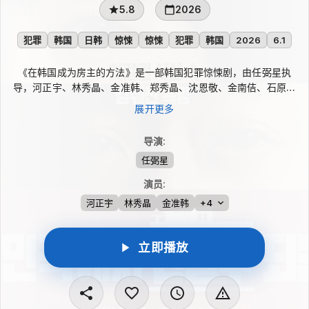
5.8
2026
犯罪
韩国
日韩
惊悚
惊悚
犯罪
韩国
2026
6.1
《在韩国成为房主的方法》是一部韩国犯罪惊悚剧，由任弼星执
导，河正宇、林秀晶、金准韩、郑秀晶、沈恩敬、金南佶、石原崇
雅出演。故事围绕一名背负沉重债务、艰难维持生计的房主展开。
展开更多
为了守住对他而言比生命更重要的家人和建筑，他被迫卷入犯罪漩
涡，在现实压力与危险选择之间不断下沉。
导演
:
任弼星
演员
:
河正宇
林秀晶
金准韩
+4
立即播放