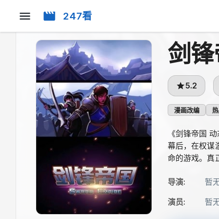
247看
剑锋
5.2
漫画改编
热
《剑锋帝国 
幕后，在权谋
命的游戏。真
导演
:
暂
演员
:
暂