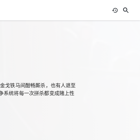
在金戈铁马间酣畅厮杀，也有人退至
争系统将每一次拼杀都变成赌上性