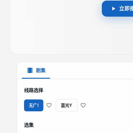
立即
剧集
线路选择
无广I
蓝光Y
选集