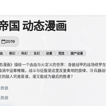
帝国 动态漫画
2019
血
奇幻
科幻
玄幻
动漫
竞技
国产动漫
动态漫画》描绘一个由血与火定义的世界：身披战甲的战场修罗
漩涡中运筹帷幄。战斗与征服是这里反复奏响的旋律，冷兵器战
正的敌人究竟是谁，谁又能成为最后的胜者？
无数据
无数据