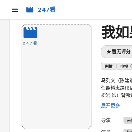
247看
我如
247看
暂无评分
剧情
电视（
马列文（陈建
任照料患躁郁
松岩 饰）背
困境牵绊，最
展开更多
导演
:
未