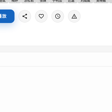
建斌
梅婷
涂松岩
张姝
于明加
迟嘉
刘威葳
吴晓敏
播放