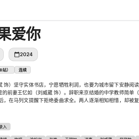
果爱你
2024
B站）
连续
斌 饰）坚守实体书店，宁愿牺牲利润，也要为城市留下安静阅
症的前妻王忆如（刘威葳 饰）。辞职来京结婚的中学教师简单（
叛后，在马列文提醒下拒绝委曲求全。两人逐渐相知相惜，却被
终学着共同面对责任、爱情与梦想。
录入