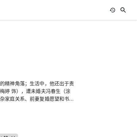
读的精神角落；生活中，他还出于责
梅婷 饰），遭未婚夫冯春生（涂
复杂家庭关系、前妻复婚愿望和书店