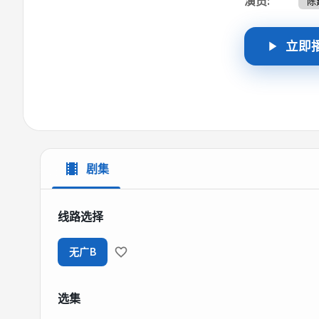
演员
:
陈
立即
剧集
线路选择
无广B
选集