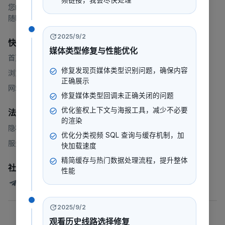
频链接，我会尽快处理
您的一站式流媒体平台，提供电影、电视剧、动漫等内容。
随时随地，想看就看。
2025/9/2
快速链接
媒体类型修复与性能优化
首页
修复发现页媒体类型识别问题，确保内容
浏览
正确展示
网站地图
修复媒体类型回调未正确关闭的问题
优化鉴权上下文与海报工具，减少不必要
法律
的渲染
隐私政策
优化分类视频 SQL 查询与缓存机制，加
服务条款
快加载速度
精简缓存与热门数据处理流程，提升整体
社群
性能
247看测试讨论群
2025/9/2
©
2026
247看
.
版权所有
观看历史线路选择修复