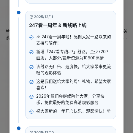
6.7
2003
2025/12/11
动作
喜剧
电影
247看一周年 & 新线路上线
兰迪与周杰相恋多年，却意外撞见他与别的女人纠缠，愤而结束关
🎉 247看一周年啦！感谢大家一路以来的
系。为了走出情伤，她来到学校任教，实现一直以来的教师梦想，
支持与陪伴！
却被一班爱闹事的学生折腾得焦头烂额。班上乖巧的阿雅因父亲欠
展开更多
下巨额赌债，面临无法继续读书的困境。周杰悔恨之余也到校当体
新增「247看专线JP」线路，至少720P
育老师，试图挽回兰迪。与此同时，校园里接连出现难以用科学解
画质，大部分/最新资源为1080P高清
导演
:
释的灵异事件，一行人只好展开追查。
该线路无广告、速度快，给大家带来更流
吴宗宪
畅的观影体验
演员
:
这是我们送给大家的周年礼物，希望大家
吴宗宪
陈小春
柯受良
+4
喜欢！
2026年我们会继续陪伴大家，分享快
乐，提供最好的免费高清观影服务
立即播放
祝大家新的一年开心快乐，观影愉快！🎊
2025/12/10