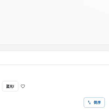
蓝光I
倒序