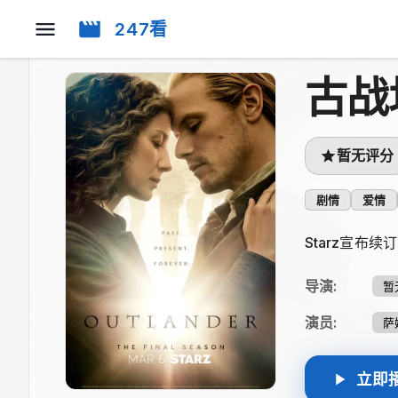
247看
古战
暂无评分
剧情
爱情
Starz宣布
导演
:
暂
演员
:
萨
立即