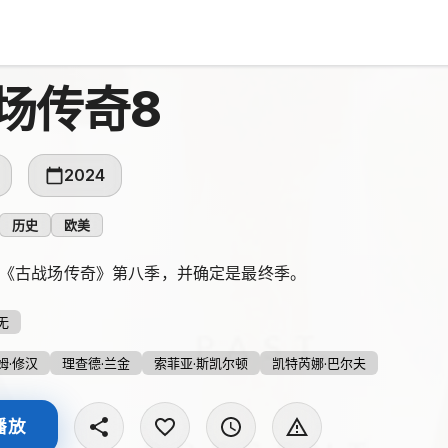
场传奇8
2024
历史
欧美
续订《古战场传奇》第八季，并确定是最终季。
无
姆·修汉
理查德·兰金
索菲亚·斯凯尔顿
凯特芮娜·巴尔夫
播放