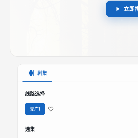
立即
剧集
线路选择
无广I
选集