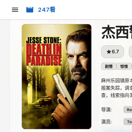
247看
杰西
6.7
剧情
惊悚
麻州乐园镇原
报案失踪，调
查，线索指向
导演
:
Ro
演员
:
To