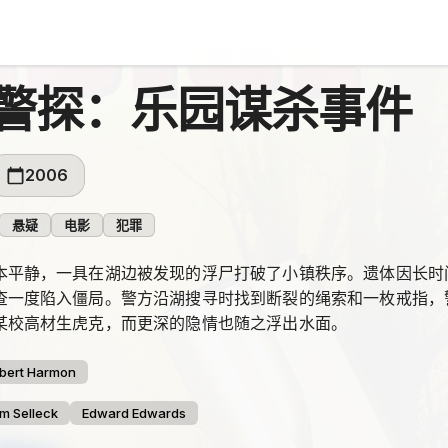
警探：乐园谋杀事件
2006
悬疑
电影
犯罪
本平静，一具在湖边被发现的浮尸打破了小镇秩序。遗体因长时
查一度陷入僵局。警方沿湖搜寻时找到断裂的绳索和一枚戒指，
某校高材生虎克，而更深的隐情也随之浮出水面。
bert Harmon
m Selleck
Edward Edwards