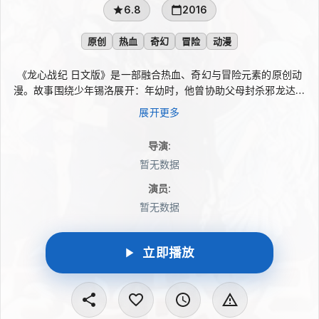
6.8
2016
原创
热血
奇幻
冒险
动漫
《龙心战纪 日文版》是一部融合热血、奇幻与冒险元素的原创动
漫。故事围绕少年锡洛展开：年幼时，他曾协助父母封杀邪龙达钢
索德，却因遭人暗算导致行动失败。危急关头，父亲以生命守护锡
展开更多
洛，使他得以活下来。多年后，已经成长的锡洛带着旧日伤痛与执
念，再次踏上追寻邪龙、完成复仇的冒险之路。
导演
:
暂无数据
演员
:
暂无数据
立即播放