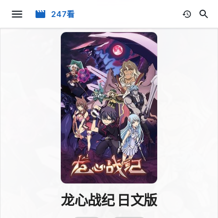
247看
龙心战纪 日文版