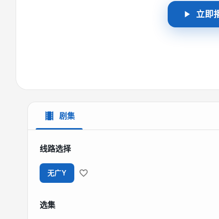
立即
剧集
线路选择
无广Y
选集