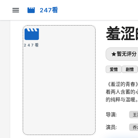
247看
羞涩
247看
暂无评分
爱情
剧情
《羞涩的青春
着两人含蓄的
的纯粹与温暖
导演
:
王
演员
:
乔