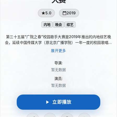
5.0
2019
内地
晚会
综艺
第三十五届“广院之春”校园歌手大赛是2019年推出的内地综艺晚
会，延续中国传媒大学（原北京广播学院）一年一度的校园歌唱传
统。本届以校园舞台为中心，聚焦歌手大赛本身与青年学子的音乐
展开更多
表达，呈现校园赛事中的青春气息、舞台氛围和文化特色。对于关
注高校文艺活动与校园综艺的观众来说，这是一档具有鲜明校园气
导演
:
质的晚会内容。
暂无数据
演员
:
暂无数据
立即播放