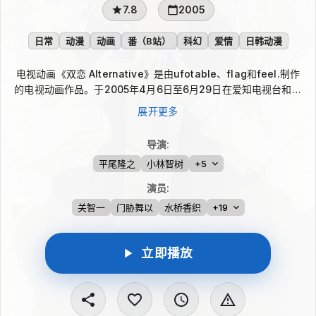
7.8
2005
日常
动漫
动画
番（B站）
科幻
爱情
日韩动漫
电视动画《双恋 Alternative》是由ufotable、flag和feel.制作
的电视动画作品。于2005年4月6日至6月29日在爱知电视台和大
阪电视台首播，全13话 。 大学中途退学，经营侦探事务所的年轻
展开更多
人。主人公双叶恋太郎生来就在二子魂川。 助手白钟姐妹。由侦
探和助手展开的心动的生活开始，描绘出3人恋爱的模样。 有必要
导演
:
注意的是，双恋I跟双恋II所说是两季度，但是故事内容的本质发生
平尾隆之
小林智树
+5
了很大的变化，第一部是从游戏改编过来，而第二部是从已有的漫
画改编过来，所以，故事以白钟姐妹作女主角，而在前作中出场的
演员
:
其他双胞胎全部作为配角，基本已经不是后宫动画，而是爱情类
关智一
门胁舞以
水桥香织
+19
了。作品中除第一话外，未有出现片头中女角手持武器的场面。而
本作的DVD版与电视播放时的顺序有少许不同。
立即播放