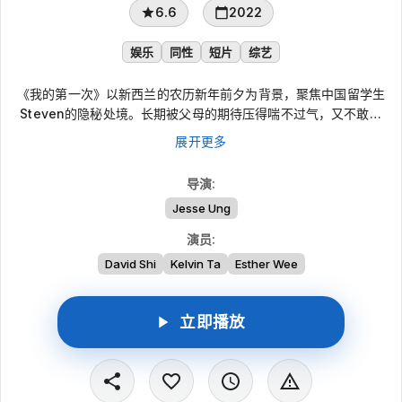
6.6
2022
娱乐
同性
短片
综艺
《我的第一次》以新西兰的农历新年前夕为背景，聚焦中国留学生
Steven的隐秘处境。长期被父母的期待压得喘不过气，又不敢公
开性取向的他，决定与网上结识的陌生人见面，尝试完成自己的
展开更多
“第一次”。作品围绕这次私密而冒险的相遇，呈现异乡生活、家庭
压力与自我认同之间的拉扯。
导演
:
Jesse Ung
演员
:
David Shi
Kelvin Ta
Esther Wee
立即播放