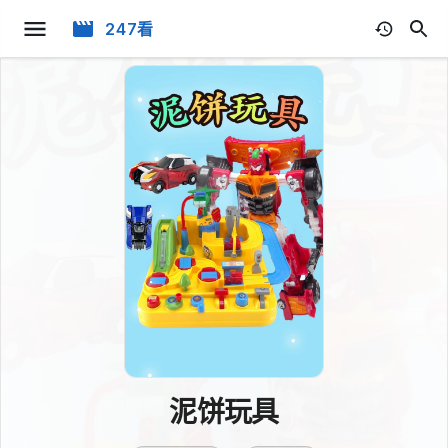
247看
泥饼玩具