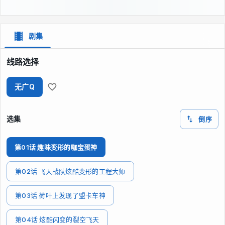
剧集
线路选择
无广Q
选集
倒序
第01话 趣味变形的咖宝蛋神
第02话 飞天战队炫酷变形的工程大师
第03话 荷叶上发现了盟卡车神
第04话 炫酷闪变的裂空飞天