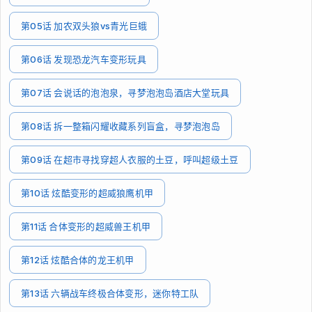
第05话 加农双头狼vs青光巨蛾
第06话 发现恐龙汽车变形玩具
第07话 会说话的泡泡泉，寻梦泡泡岛酒店大堂玩具
第08话 拆一整箱闪耀收藏系列盲盒，寻梦泡泡岛
第09话 在超市寻找穿超人衣服的土豆，呼叫超级土豆
第10话 炫酷变形的超威狼鹰机甲
第11话 合体变形的超威兽王机甲
第12话 炫酷合体的龙王机甲
第13话 六辆战车终极合体变形，迷你特工队