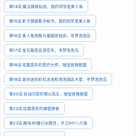
第14话 魔法换装贴纸，我的同学是美人鱼
第15话 影子猜猜看手帐书，我的同学是美人鱼
第16话 美人鱼宫殿与蛋糕烘焙房，寻梦泡泡岛
第17话 宝石箱变巡游花车，寻梦泡泡岛
第18话 炫酷变形的医疗大师，咖宝拯救联盟
第19话 装扮迷你彩虹泳池和泡泡酒店大堂，寻梦泡泡岛
第20话 自动闪变的啸火凤王，咖宝拯救联盟
第22话 炫酷变形的螺旋使者
第23话 趣味3D魔幻水精灵，手工DIY八爪鱼