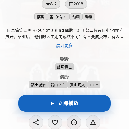
8.2
2018
搞笑
番（B站）
动画
动漫
日本搞笑动画《Four of a Kind 四牌士》围绕四位昔日小学同学
展开。毕业后，他们的人生走向截然不同：有人变成英雄，有人成
为黑暗英雄，也有人化作怪人和怪兽。某天，四人终于以敌对身份
展开更多
交锋，战后才认出彼此。明知所属阵营本应互相残杀，他们仍选择
守住旧日友谊，瞒着各自组织住到同一屋檐下。幽灵、女主角、
导演
:
UMA等不速之客接连出现，吵闹日常与无法回避的战斗交织。
飯塚貴士
演员
:
福士诚治
泷口幸广
真山明大
+1
立即播放