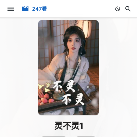
247看
灵不灵1