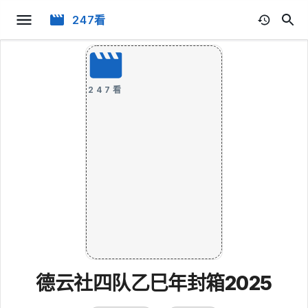
247看
247看
德云社四队乙巳年封箱2025