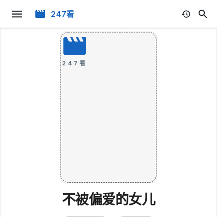
247看
247看
不被偏爱的女儿