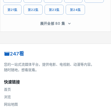
第21集
第22集
第23集
第24集
展开全部 80 集
247看
您的一站式流媒体平台，提供电影、电视剧、动漫等内容。
随时随地，想看就看。
快速链接
首页
浏览
网站地图