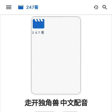
247看
247看
走开独角兽 中文配音