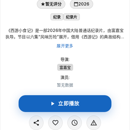
暂无评分
2026
纪录
纪录片
《西游小食记》是一部2026年中国大陆普通话纪录片，由富嘉宝
执导。节目以六集“风味历险”展开，借用《西游记》的典故结构，
走入丝路沿线真实鲜活的民间食俗。镜头不只呈现食物的香气与火
展开更多
候，也以“一食一劫”的叙事方式观察中国人处理食材的经验与智
慧：辣椒、羊骨髓、香料与边角料在烹制中完成味觉转化，显出烟
导演
:
火生活里的野性、浪漫与文化想象。
富嘉宝
演员
:
暂无数据
立即播放