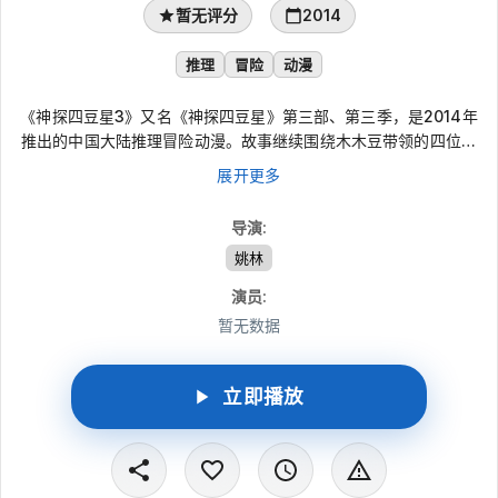
暂无评分
2014
推理
冒险
动漫
《神探四豆星3》又名《神探四豆星》第三部、第三季，是2014年
推出的中国大陆推理冒险动漫。故事继续围绕木木豆带领的四位小
侦探展开，他们在不同星球遭遇离奇案件，并凭借各自擅长的能力
展开更多
寻找线索、分析疑点，一步步揭开事件真相。
导演
:
姚林
演员
:
暂无数据
立即播放