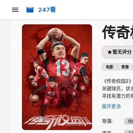
247看
传奇
暂无评分
电影
青春
《传奇校园2
关键球员，状
寻找有潜力的
解，江浙大学
展开更多
导演
:
何