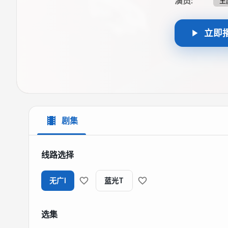
演员
:
王
立即
剧集
线路选择
无广I
蓝光T
选集