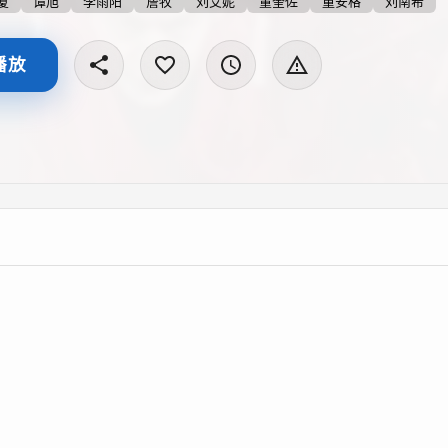
厦
谭旭
李雨阳
詹牧
刘艾妮
董奎佐
童安格
刘南希
播放