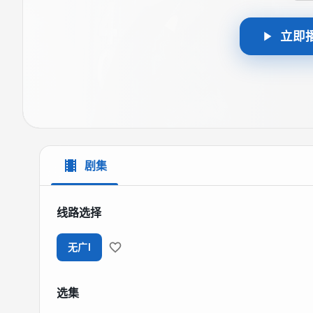
立即
剧集
线路选择
无广I
选集