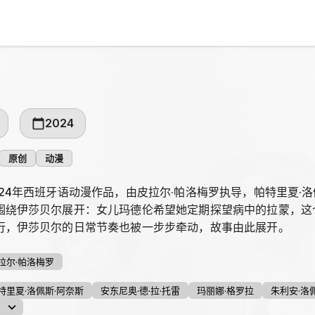
2024
原创
动漫
24年西班牙语动漫作品，由皮拉尔·帕洛梅罗执导，帕特里夏·洛佩
围绕伊莎贝尔展开：女儿玛德伦希望她定期探望病中的拉蒙，这
行，伊莎贝尔的日常节奏也被一步步牵动，故事由此展开。
拉尔·帕洛梅罗
特里夏·洛佩斯·阿奈斯
安东尼奥·德·拉·托雷
玛丽娜·格罗拉
朱利安·洛