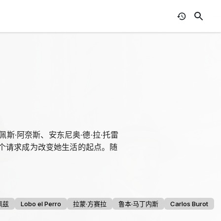
斯·阿奈斯、安东尼奥·德·拉·托雷
个请求成为改变她生活的起点。随
佩兹
Lobo el Perro
拉蒙·方赛拉
鲁本·马丁内斯
Carlos Burot