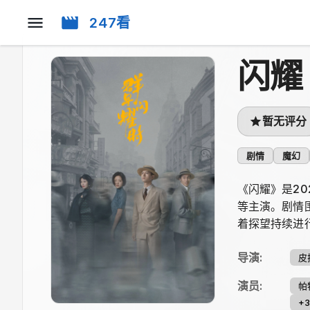
247看
闪耀
暂无评分
剧情
魔幻
《闪耀》是20
等主演。剧情
着探望持续进
导演
:
皮
演员
:
帕
+3