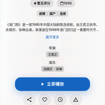
暂无评分
1995
剧情
国产
连续
《澳门雨》是一部1995年中国大陆剧情连续剧，由王君正执导，
汤镇宗、徐琳出演。故事放在1999年澳门回归这一重要时代节点
上，通过唐家几位人物的命运起落，展现回归前后社会生活的变
展开更多
化。剧中以事业选择、爱情牵绊、亲情维系与友情纠葛交织推进，
将个人际遇与城市变迁相连，勾勒出一段曲折生动、富有时代气息
导演
:
的家族群像。
王君正
演员
:
汤镇宗
徐琳
立即播放