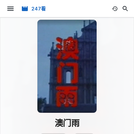
247看
澳门雨