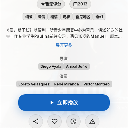
暂无评分
2013
纯爱
爱情
剧情
电影
香港地区
奇幻
《爱，断了线》以智利一所青少年康复中心为背景，讲述21岁的社
会工作专业学生Paulina前往实习，遇见16岁的Manuel。原本属
于实践课程的相处，慢慢发展成一段让她重新审视职业理想与日常
展开更多
秩序的友谊。她在偷来的时间里靠近一个并不属于自己的世界，也
像重返青春般感受自由、困惑与边界。
导演
:
Diego Ayala
Aníbal Jofré
演员
:
Loreto Velasquez
René Miranda
Victor Montero
立即播放