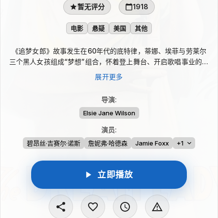
暂无评分
1918
电影
悬疑
美国
其他
《追梦女郎》故事发生在60年代的底特律，蒂娜、埃菲与劳莱尔
三个黑人女孩组成“梦想”组合，怀着登上舞台、开启歌唱事业的热
望参加选秀。结果未能如愿让她们备受打击，但转机很快出现：经
展开更多
纪人柯蒂斯注意到她们的潜力，并决心将这个组合塑造成更符合大
众市场的流行歌手。
导演
:
Elsie Jane Wilson
演员
:
碧昂丝·吉赛尔·诺斯
詹妮弗·哈德森
Jamie Foxx
+1
立即播放