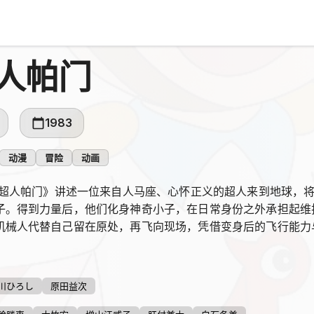
人帕门
1983
动漫
冒险
动画
《小超人帕门》讲述一位来自人马座、心怀正义的超人来到地球，
子。得到力量后，他们化身神奇小子，在日常身份之外承担起维
机械人代替自己留在原处，再飞向现场，凭借变身后的飞行能力
。
川ひろし
原田益次