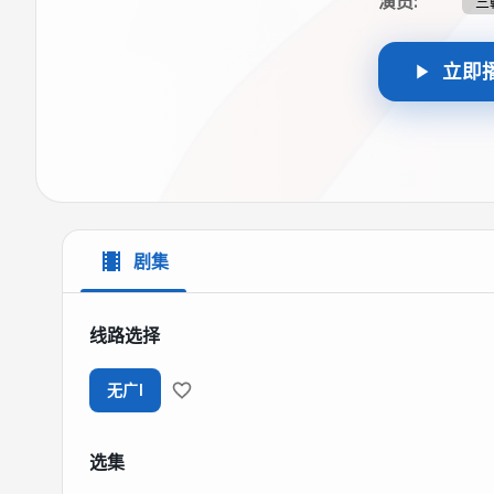
演员
:
三
立即
剧集
线路选择
无广I
选集