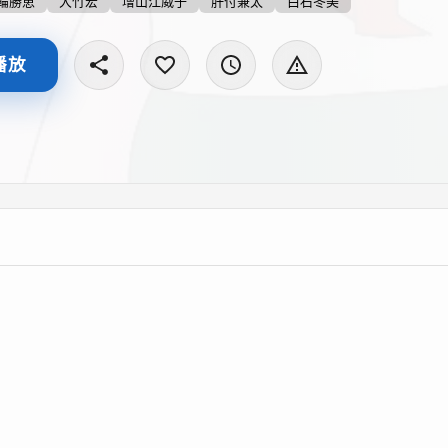
輪勝恵
大竹宏
增山江威子
肝付兼太
白石冬美
播放