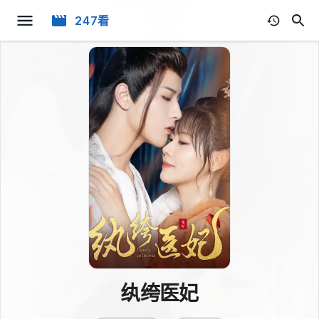
247看
纨绔医妃