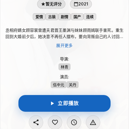
暂无评分
2021
爱情
古装
剧情
国产
连续
丞相府嫡女顾容裳曾遭夫君晋王墨渊与妹妹顾雨嫣联手害死。重生
回到大婚前夕后，她决意不再任人摆布，要向背叛自己的人讨回公
道。因有共同仇敌，顾容裳与太子墨战结盟，一步步踏上复仇之
展开更多
路。接连的危机与相伴中，她也想起上一世与墨战未尽的情缘，最
终在彼此扶持下完成反击，迎来圆满结局。
导演
:
林青
演员
:
伍中元
关丹
立即播放