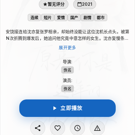
暂无评分
2021
连续
短片
爱情
国产
剧情
都市
安饶接连给沈亦复张罗相亲，却始终没能让这位沈机长点头。被第
N次折腾到爆发后，她追问他究竟中意怎样的女生。沈亦复慢条斯
理地列出眼大、鼻挺、长发、身材匀称、身高一米六八，最好还是
展开更多
飞行员等条件，听来处处指向安饶。想到两人十年来的积怨，她认
定这是报复，坚决不接招。可几个月后，她却在登机口把沈亦复堵
导演
:
住，亲口让他认栽。
佚名
演员
:
佚名
立即播放