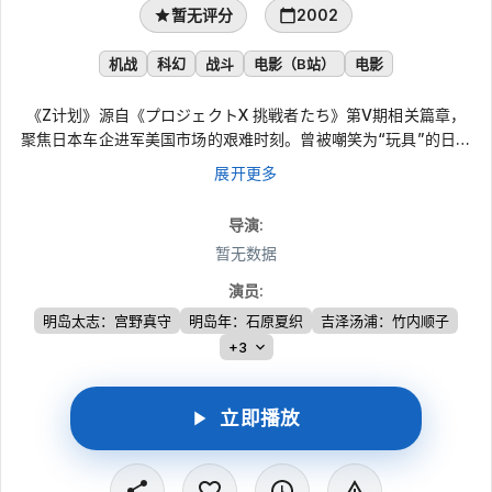
暂无评分
2002
机战
科幻
战斗
电影（B站）
电影
《Z计划》源自《プロジェクトX 挑戦者たち》第V期相关篇章，
聚焦日本车企进军美国市场的艰难时刻。曾被嘲笑为“玩具”的日本
车在西海岸高速公路上屡遭质疑，厂商几近撤退。一个被冷落部门
展开更多
的员工却押上一切，启动象征背水一战的Z计划，面对车身设计、
引擎震动与现实阻碍，打造出后来销量惊人的传奇跑车。
导演
:
暂无数据
演员
:
明岛太志：宫野真守
明岛年：石原夏织
吉泽汤浦：竹内顺子
+3
立即播放