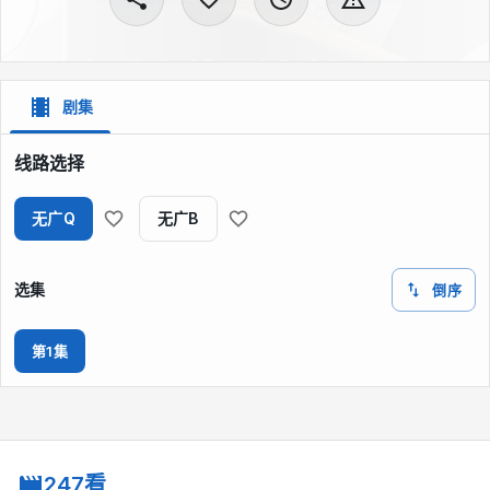
剧集
线路选择
无广Q
无广B
选集
倒序
第1集
247看