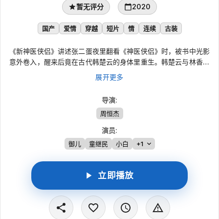
暂无评分
2020
国产
爱情
穿越
短片
情
连续
古装
《新神医侠侣》讲述张二蛋夜里翻看《神医侠侣》时，被书中光影
意外卷入，醒来后竟在古代韩楚云的身体里重生。韩楚云与林香儿
素有“神医侠侣”之名，却卷入李家纷争。早已穿越而来的白少锋觊
展开更多
觎李家财产和李云儿，屡次阻挠韩楚云为李老治病，并设毒计加
害。张二蛋识破阴谋后，与白少锋的冲突逐步走向无法挽回的结
导演
:
局。
周恒杰
演员
:
御儿
童继民
小白
+1
立即播放