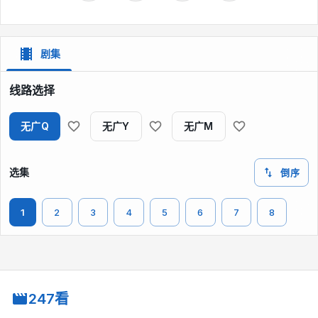
剧集
线路选择
无广Q
无广Y
无广M
选集
倒序
1
2
3
4
5
6
7
8
247看