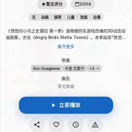
暂无评分
2004
无
动画
搞笑
儿童
泡面
动漫
《愤怒的小鸟之史黛拉 第一季》是根据同名游戏改编的3D动态动
画剧集，亦名《Angry Birds Stella Toons》。本季延续“愤怒的
小鸟”世界的轻松幽默风格，以史黛拉相关故事为重点，并被介绍
展开更多
为Toons.TV首部聚焦单一故事线的系列作品，适合喜爱搞笑儿童
动画的观众。
导演
:
Eric Guaglione
卡里·尤索宁
+3
演员
:
暂无数据
立即播放