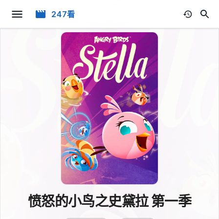
247看
愤怒的小鸟之史黛拉 第一季