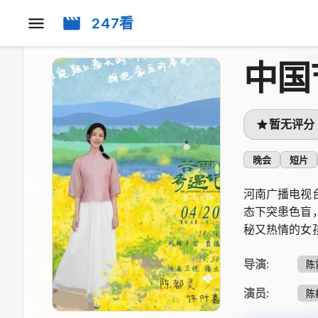
247看
中国
暂无评分
晚会
短片
河南广播电视
态下突患色盲
秘又热情的女
导演
:
陈
演员
:
陈