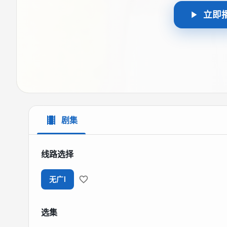
立即
剧集
线路选择
无广I
选集