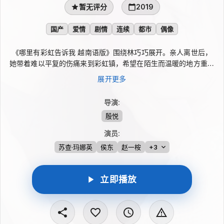
暂无评分
2019
国产
爱情
剧情
连续
都市
偶像
《哪里有彩虹告诉我 越南语版》围绕林巧巧展开。亲人离世后，
她带着难以平复的伤痛来到彩虹镇，希望在陌生而温暖的地方重新
整理心情。在这里，她结识了镇长之子玉珏、校长之子李四民等
展开更多
人。几位年轻人从小镇资源出发，合力开发温泉、培育花海并改造
漂流项目，也在共同奋斗中慢慢靠近彼此，展开一段关于治愈、成
导演
:
长与爱情的都市偶像故事。
殷悦
演员
:
苏查·玛娜英
侯东
赵一桉
+3
立即播放