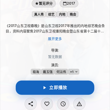
暂无评分
2017
真人秀
综艺
内地
晚会
《2017山东卫视春晚》是山东卫视2017年推出的内地综艺晚会条
目，资料内容聚焦2017山东卫视重阳晚会暨山东省第十二届十大
孝星颁奖典礼。节目于10月28日播出，祖海、戴玉强、何沄伟、
展开更多
刘宸等嘉宾参与，用歌唱、表演与颁奖环节呈现温情主题。
导演
:
暂无数据
演员
:
祖海
戴玉强
何沄伟
+1
立即播放