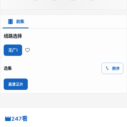
剧集
线路选择
无广I
选集
倒序
高清正片
247看