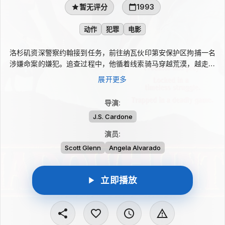
暂无评分
1993
动作
犯罪
电影
洛杉矶资深警察约翰接到任务，前往纳瓦伙印第安保护区拘捕一名
涉嫌命案的嫌犯。追查过程中，他循着线索骑马穿越荒漠，越走越
深地进入陌生而危险的地带。原本掌握追捕主动的他，很快发现局
展开更多
势彻底逆转，自己竟成了被追捕的猎物。逮捕行动变成生存考验，
约翰只能依靠经验、胆识与最后的意志，奋力争取一线生机。
导演
:
J.S. Cardone
演员
:
Scott Glenn
Angela Alvarado
立即播放