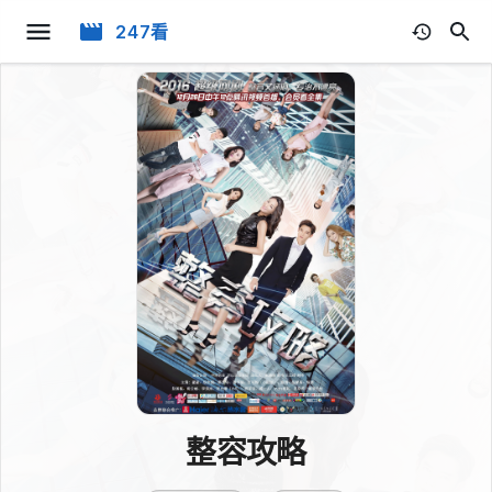
247看
整容攻略