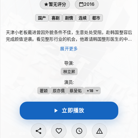
暂无评分
2016
国产
喜剧
剧情
连续
都市
天津小老板戴进曾因外貌条件不佳，生意处处受阻，赴韩国整容后
完成颜值逆袭。看见整形行业的机会，他邀请韩国整形医生的中国
助理贾帅回国创业，并招来陈小悠、苏然、秦昊、刘春花等伙伴。
展开更多
来自不同地域、性格各异的众人，在整形医院接待形形色色的求美
者，用一段段欢乐故事探讨“整容”背后的自我修复。
导演
:
林立昇
演员
:
瞿颖
辰亦儒
蔡旻佑
+18
立即播放