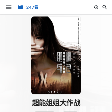
247看
超能姐姐大作战