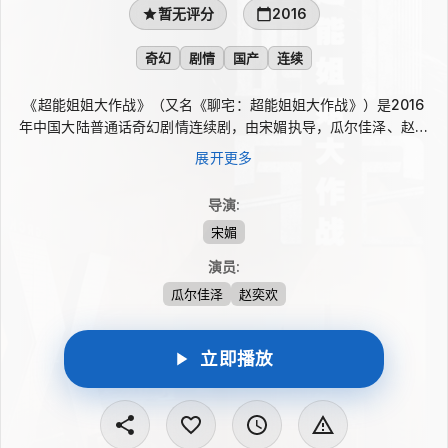
暂无评分
2016
奇幻
剧情
国产
连续
《超能姐姐大作战》（又名《聊宅：超能姐姐大作战》）是2016
年中国大陆普通话奇幻剧情连续剧，由宋媚执导，瓜尔佳泽、赵奕
欢主演。剧集以魔幻色彩和都市人物设定为特色，瓜尔佳泽饰演超
展开更多
现代宅男“腌翅侠”，赵奕欢饰演九而，在带有超能元素的叙事中展
开人物故事。
导演
:
宋媚
演员
:
瓜尔佳泽
赵奕欢
立即播放